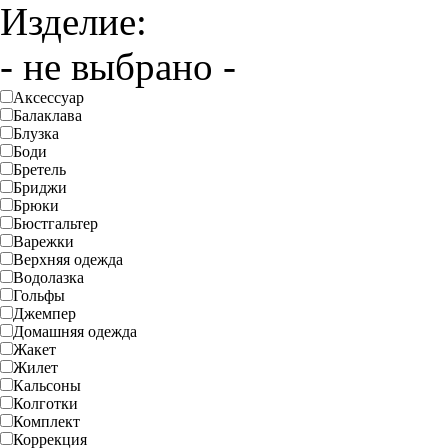
Изделие:
- не выбрано -
Аксессуар
Балаклава
Блузка
Боди
Бретель
Бриджи
Брюки
Бюстгальтер
Варежки
Верхняя одежда
Водолазка
Гольфы
Джемпер
Домашняя одежда
Жакет
Жилет
Кальсоны
Колготки
Комплект
Коррекция