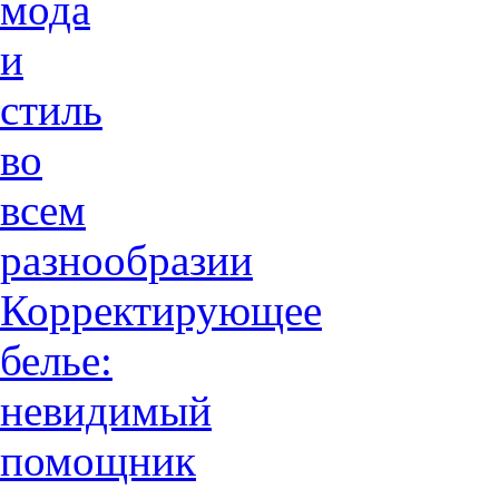
мода
и
стиль
во
всем
разнообразии
Корректирующее
белье:
невидимый
помощник