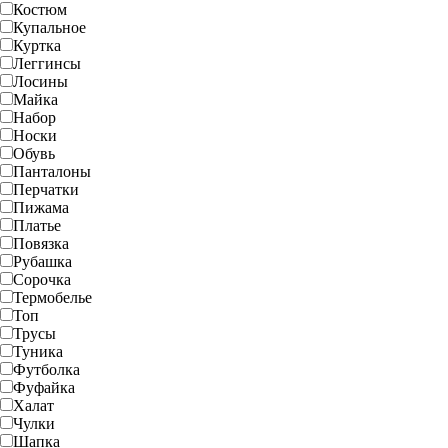
Костюм
Купальное
Куртка
Леггинсы
Лосины
Майка
Набор
Носки
Обувь
Панталоны
Перчатки
Пижама
Платье
Повязка
Рубашка
Сорочка
Термобелье
Топ
Трусы
Туника
Футболка
Фуфайка
Халат
Чулки
Шапка