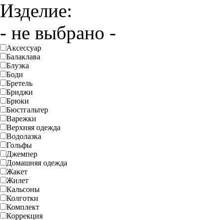
Изделие:
- не выбрано -
Аксессуар
Балаклава
Блузка
Боди
Бретель
Бриджи
Брюки
Бюстгальтер
Варежки
Верхняя одежда
Водолазка
Гольфы
Джемпер
Домашняя одежда
Жакет
Жилет
Кальсоны
Колготки
Комплект
Коррекция