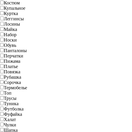
Костюм
Купальное
Куртка
Леггинсы
Лосины
Майка
Набор
Носки
Обувь
Панталоны
Перчатки
Пижама
Платье
Повязка
Рубашка
Сорочка
Термобелье
Топ
Трусы
Туника
Футболка
Фуфайка
Халат
Чулки
Шапка