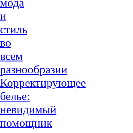
мода
и
стиль
во
всем
разнообразии
Корректирующее
белье:
невидимый
помощник