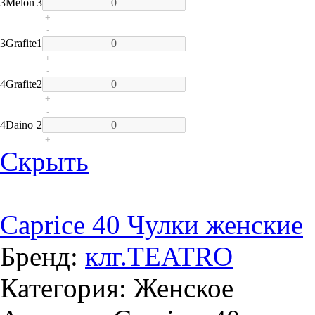
3
Melon
3
+
-
3
Grafite
1
+
-
4
Grafite
2
+
-
4
Daino
2
+
Скрыть
Caprice 40 Чулки женские
Бренд:
клг.TEATRO
Категория: Женское