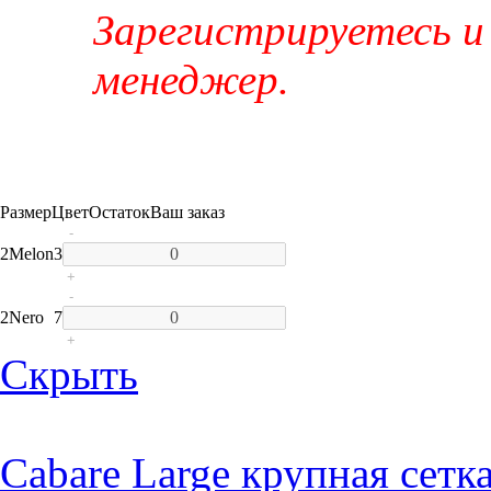
Зарегистрируетесь и
менеджер.
Размер
Цвет
Остаток
Ваш заказ
-
2
Melon
3
+
-
2
Nero
7
+
Скрыть
Cabare Large крупная сетк