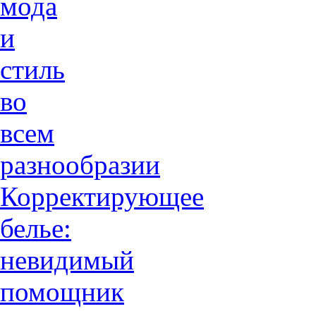
мода
и
стиль
во
всем
разнообразии
Корректирующее
белье:
невидимый
помощник