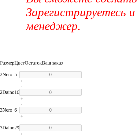
Зарегистрируетесь и
менеджер.
Размер
Цвет
Остаток
Ваш заказ
-
2
Nero
5
+
-
2
Daino
16
+
-
3
Nero
6
+
-
3
Daino
29
+