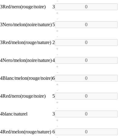
-
3
Red/nero(rouge/noire)
3
+
-
3
Nero/melon(noire/nature)
5
+
-
3
Red/melon(rouge/nature)
2
+
-
4
Nero/melon(noire/nature)
4
+
-
4
Blanc/melon(rouge/noire)
6
+
-
4
Red/nero(rouge/noire)
5
+
-
4
blanc/naturel
3
+
-
4
Red/melon(rouge/nature)
6