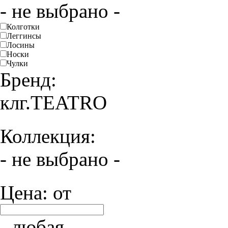
- не выбрано -
Колготки
Леггинсы
Лосины
Носки
Чулки
Бренд:
клг.TEATRO
Коллекция:
- не выбрано -
Цена: от
- любая -